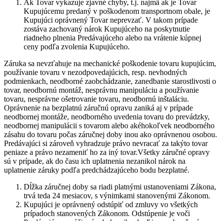
Ak Tovar vykazuje zjavné chyby, t.j. najmä ak je Tovar
Kupujúcemu predaný v poškodenom transportnom obale, je
Kupujúci oprávnený Tovar neprevzať. V takom prípade
zostáva zachovaný nárok Kupujúceho na poskytnutie
riadneho plnenia Predávajúceho alebo na vrátenie kúpnej
ceny podľa zvolenia Kupujúceho.
Záruka sa nevzťahuje na mechanické poškodenie tovaru kupujúcim,
používanie tovaru v nezodpovedajúcich, resp. nevhodných
podmienkach, neodborné zaobchádzanie, zanedbanie starostlivosti o
tovar, neodbornú montáž, nesprávnu manipuláciu a používanie
tovaru, nesprávne ošetrovanie tovaru, neodbornú inštaláciu.
Oprávnenie na bezplatnú záručnú opravu zaniká aj v prípade
neodbornej montáže, neodborného uvedenia tovaru do prevádzky,
neodbornej manipulácii s tovarom alebo akéhokoľvek neodborného
zásahu do tovaru počas záručnej doby inou ako oprávnenou osobou.
Predávajúci si zároveň vyhradzuje právo nevracať za takýto tovar
peniaze a právo nezameniť ho za iný tovar.Všetky záručné opravy
sú v prípade, ak do času ich uplatnenia nezanikol nárok na
uplatnenie záruky podľa predchádzajúceho bodu bezplatné.
Dĺžka záručnej doby sa riadi platnými ustanoveniami Zákona,
trvá teda 24 mesiacov, s výnimkami stanovenými Zákonom.
Kupujúci je oprávnený odstúpiť od zmluvy vo všetkých
prípadoch stanovených Zákonom. Odstúpenie je voči