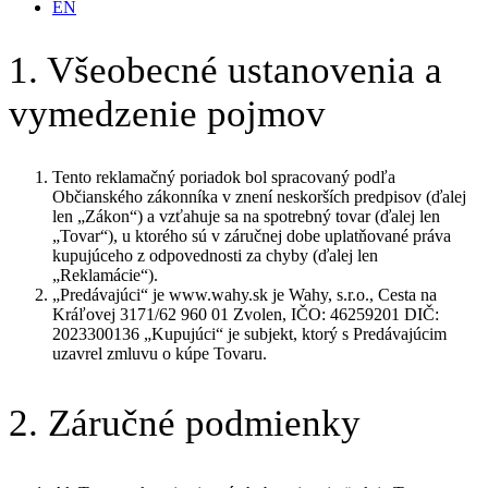
EN
1. Všeobecné ustanovenia a
vymedzenie pojmov
Tento reklamačný poriadok bol spracovaný podľa
Občianského zákonníka v znení neskorších predpisov (ďalej
len „Zákon“) a vzťahuje sa na spotrebný tovar (ďalej len
„Tovar“), u ktorého sú v záručnej dobe uplatňované práva
kupujúceho z odpovednosti za chyby (ďalej len
„Reklamácie“).
„Predávajúci“ je www.wahy.sk je Wahy, s.r.o., Cesta na
Kráľovej 3171/62 960 01 Zvolen, IČO: 46259201 DIČ:
2023300136 „Kupujúci“ je subjekt, ktorý s Predávajúcim
uzavrel zmluvu o kúpe Tovaru.
2. Záručné podmienky