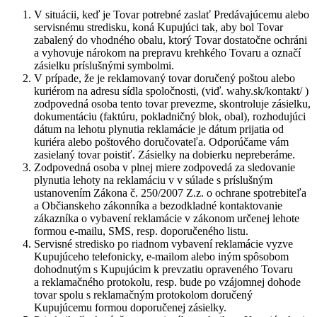
V situácii, keď je Tovar potrebné zaslať Predávajúcemu alebo
servisnému stredisku, koná Kupujúci tak, aby bol Tovar
zabalený do vhodného obalu, ktorý Tovar dostatočne ochráni
a vyhovuje nárokom na prepravu krehkého Tovaru a označí
zásielku príslušnými symbolmi.
V prípade, že je reklamovaný tovar doručený poštou alebo
kuriérom na adresu sídla spoločnosti, (viď. wahy.sk/kontakt/ )
zodpovedná osoba tento tovar prevezme, skontroluje zásielku,
dokumentáciu (faktúru, pokladničný blok, obal), rozhodujúci
dátum na lehotu plynutia reklamácie je dátum prijatia od
kuriéra alebo poštového doručovateľa. Odporúčame vám
zasielaný tovar poistiť. Zásielky na dobierku nepreberáme.
Zodpovedná osoba v plnej miere zodpovedá za sledovanie
plynutia lehoty na reklamáciu v v súlade s príslušným
ustanovením Zákona č. 250/2007 Z.z. o ochrane spotrebiteľa
a Občianskeho zákonníka a bezodkladné kontaktovanie
zákazníka o vybavení reklamácie v zákonom určenej lehote
formou e-mailu, SMS, resp. doporučeného listu.
Servisné stredisko po riadnom vybavení reklamácie vyzve
Kupujúceho telefonicky, e-mailom alebo iným spôsobom
dohodnutým s Kupujúcim k prevzatiu opraveného Tovaru
a reklamačného protokolu, resp. bude po vzájomnej dohode
tovar spolu s reklamačným protokolom doručený
Kupujúcemu formou doporučenej zásielky.