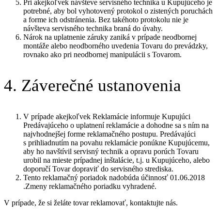
Pri akejkoľvek návšteve servisného technika u Kupujúceho je
potrebné, aby bol vyhotovený protokol o zistených poruchách
a forme ich odstránenia. Bez takéhoto protokolu nie je
návšteva servisného technika braná do úvahy.
Nárok na uplatnenie záruky zaniká v prípade neodbornej
montáže alebo neodborného uvedenia Tovaru do prevádzky,
rovnako ako pri neodbornej manipulácii s Tovarom.
4. Záverečné ustanovenia
V prípade akejkoľvek Reklamácie informuje Kupujúci
Predávajúceho o uplatnení reklamácie a dohodne sa s ním na
najvhodnejšej forme reklamačného postupu. Predávajúci
s prihliadnutím na povahu reklamácie ponúkne Kupujúcemu,
aby ho navštívil servisný technik a opravu porúch Tovaru
urobil na mieste prípadnej inštalácie, t.j. u Kupujúceho, alebo
doporučí Tovar dopraviť do servisného strediska.
Tento reklamačný poriadok nadobúda účinnosť 01.06.2018
.Zmeny reklamačného poriadku vyhradené.
V prípade, že si želáte tovar reklamovať, kontaktujte nás.