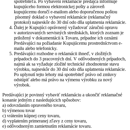
spotrebiteľa. Po vybavení reklamácie predajca informuje
kupujúceho formou elektronickej pošty a zároveň
kupujúcemu doručí e-mailom alebo doporučenou poštou
písomný doklad o vybavení reklamácie (reklamačný
protokol) najneskôr do 30 dní odo dňa uplatnenia reklamácie.
Ďalej je Kupujúci oprávnený vyžadovať záručnú opravu
v autorizovaných servisných strediskách, ktorých zoznam je
priložený v dokumentácii k Tovaru, prípadne ich oznámi
Predávajúci na požiadanie Kupujúcemu prostredníctvom e-
mailu alebo telefonicky.
Predávajúci rozhodne o reklamácii ihneď, v zložitých
prípadoch do 3 pracovných dní. V odôvodnených prípadoch,
najmä ak sa vyžaduje zložité technické zhodnotenie stavu
výrobku, najneskôr do 30 dní odo dňa uplatnenia reklamácie.
Po uplynutí tejto lehoty má spotrebiteľ právo od zmluvy
odstúpiť alebo má právo na výmenu výrobku za nový
výrobok.
Predávajúci je povinný vybaviť reklamáciu a ukončiť reklamačné
konanie jedným z nasledujúcich spôsobov:
a) odovzdaním opraveného tovaru,
b) výmenou tovar
c) vrátením kúpnej ceny tovaru,
d) vyplatením primeranej zľavy z ceny tovaru,
e) odôvodneným zamietnutím reklamácie tovaru.