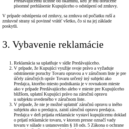
Predávajúcemu účinné od okamihu, keď je mu doručené
písomné prehlásenie Kupujúceho o odstúpení od zmluvy.
V prípade odstúpenia od zmluvy, sa zmluva od počiatku ruší a
zmluvné strany sú povinné vrátiť všetko, čo si na jej základe
poskytli.
3. Vybavenie reklamácie
Reklamácia sa uplatňuje v sídle Predávajúceho.
V prípade, že Kupujúci využije svoje právo a vyžaduje
odstránenie poruchy Tovaru opravou a v záručnom liste je pre
účely záručných opráv Tovaru určený iný subjekt ako
Predajca, ktorého miesto podnikania je v rovnakom mieste
ako v prípade Predávajúceho alebo v mieste pre Kupujúceho
bližšom, uplatní Kupujúci právo na záručnú opravu
u subjektu uvedeného v záručnom liste.
V prípade, že nie je možné uplatniť záručnú opravu u iného
subjektu ako u predajcu, zaistí záručnú opravu predajca.
Predajca v deň prijatia reklamácie vystaví kupujúcemu doklad
o prijatí reklamácie tovaru, v ktorom presne označí vady
tovaru v súlade s ustanovením § 18 ods. 5 Zákona o ochrane