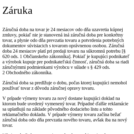
Záruka
Záručná doba na tovar je 24 mesiacov odo dňa uzavretia kúpnej
zmluvy, pokiaľ nie je stanovená iná záručná doba pre konkrétny
tovar, a plynie odo dňa prevzatia tovaru a potvrdenia potrebných
dokumentov súvisiacich s tovarom oprávnenou osobou. Záručná
doba 24 mesiacov platí pri predaji tovaru na súkromnú potrebu [§
620 ods. 1 Občianskeho zákonníka]. Pokiaľ je kupujúci podnikateľ
a výrobok kupuje pre podnikateľskú činnosť, záručná doba sa riadi
záručnýmmi podmienkami výrobcu v súlade s § 429 ods.
2 Obchodného zákonníka.
Záručná doba sa predlžuje o dobu, počas ktorej kupujúci nemohol
používať tovar z dôvodu záručnej opravy tovaru.
V prípade výmeny tovaru za nový dostane kupujúci doklad na
ktorom bude uvedený vymenený tovar. Prípadné ďalšie reklamácie
sa uplatňujú na základe pôvodného dodacieho listu a tohto
reklamačného dokladu. V prípade výmeny tovaru začína bežať
záručná doba odo dňa prevzatia nového tovaru, avšak iba na nový
tovar.