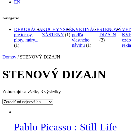
EN
Kategórie
DEKORÁCIA
KUCHYNSKÉ
KVETINÁČE
STENOVÝ
VE
pre terasy,
ZÁSTENY
(1)
podľa
DIZAJN
KVE
ploty, múry...
vlastného
(3)
ozdo
(1)
návrhu
(1)
rekl
Domov
/ STENOVÝ DIZAJN
STENOVÝ DIZAJN
Zobrazujú sa všetky 3 výsledky
Pablo Picasso : Still Life